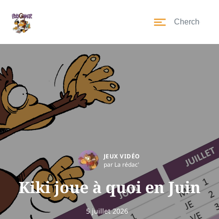
JEUX VIDÉO
par La rédac'
Kiki joue à quoi en Juin
5 juillet 2026