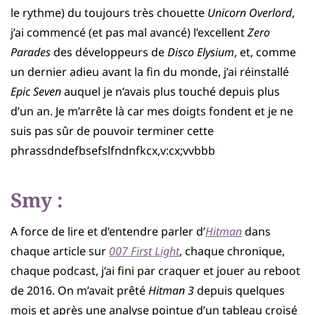
le rythme) du toujours très chouette
Unicorn Overlord
,
j’ai commencé (et pas mal avancé) l’excellent
Zero
Parades
des développeurs de
Disco Elysium
, et, comme
un dernier adieu avant la fin du monde, j’ai réinstallé
Epic Seven
auquel je n’avais plus touché depuis plus
d’un an. Je m’arrête là car mes doigts fondent et je ne
suis pas sûr de pouvoir terminer cette
phrassdndefbsefslfndnfkcx,v:cx;vvbbb
Smy :
A force de lire et d’entendre parler d’
Hitman
dans
chaque article sur
007 First Light
, chaque chronique,
chaque podcast, j’ai fini par craquer et jouer au reboot
de 2016. On m’avait prêté
Hitman 3
depuis quelques
mois et après une analyse pointue d’un tableau croisé