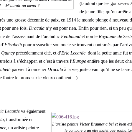
(faudrait que les gonzesses
d… M’aurait-on menti ?
de jeune fille, qu’on arrête 
après une grosse décennie de paix, en 1914 le monde plonge à nouveau d
 pour une fois,
Dracula
n’y est pour rien. Enfin pour rien, si un peu q
igine de l’assassinant de l’archiduc
Ferdinand
et non le
Royaume de Serb
 d’
Elisabeth
pour ressusciter son oncle se trouvent contrariés par l’arri
e
Quincy
précédemment cité, et d’
Eric Lecarde
, dont la petite amie fut
utefois à s’échapper, et c’est à travers l’
Europe
entière que les deux cha
sabeth
parvient à ramener
Dracula
à la vie, juste avant qu’il ne se fass
de foutre le bronx sur le vieux continent…).
ic Lecarde
va également
tta
, transformée en
L’artiste peintre Victor Brauner a bel et bien ex
ner
, un artiste peintre
le compare à un être maléfique souhaita