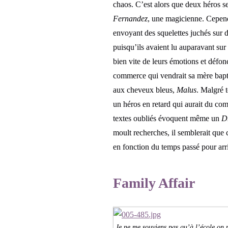
chaos. C’est alors que deux héros s
Fernandez
, une magicienne. Cepen
envoyant des squelettes juchés sur
puisqu’ils avaient lu auparavant sur
bien vite de leurs émotions et défon
commerce qui vendrait sa mère bap
aux cheveux bleus,
Malus
. Malgré t
un héros en retard qui aurait du co
textes oubliés évoquent même un
D
moult recherches, il semblerait que
en fonction du temps passé pour arr
Family Affair
Je ne me souviens pas qu’à l’école on 