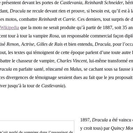
e présentent devant les portes de
Castlevania
,
Reinhardt Schneider
, hér
dant,
Dracula
ne recule devant rien et prouve, si besoin est, qu’il est à 
 des motos, combattre
Reinhardt
et
Carrie
. Ces derniers, tout surpris de
Wikipedia
que la moto ne serait produite qu’à partir de 1887, soit 35 ans
cent tour à tour la vampire
Rosa
, un responsable commercial façon dip
tisé
Renon
,
Actrise
,
Gilles de Rais
et bien entendu,
Dracula
, pour l’occ
out, les textes qui témoignent de cette époque parlent d’une toute autre 
mbattre le chasseur de vampire,
Charles Vincent
, lui-même transformé en
racula
en parfaite santé, réincarné en
Malus
, se cachant sous sa fausse 
 ces divergences de témoignage seraient dues au fait que le jeu proposa
iver jusqu’à la tour de
Castlevania
).
1897,
Dracula
a été vaincu 
y croit tous) par
Quincy Mor
m’ait parlé de vampires dans l’assassinat de