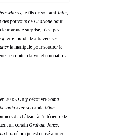
han Morris
, le fils de son ami
John
,
n des pouvoirs de
Charlotte
pour
à leur grande surprise, n’est pas
e guerre mondiale à travers ses
uner
la manipule pour soutirer le
ener le comte à la vie et combattre à
er en 2035. On y découvre
Soma
tlevania
avec son amie
Mina
nniers du château, à l’intérieure de
ttent un certain
Graham Jones
,
ma
lui-même qui est censé abriter