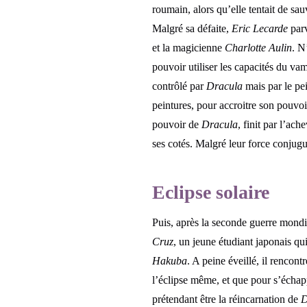
roumain, alors qu’elle tentait de sa
Malgré sa défaite,
Eric Lecarde
parv
et la magicienne
Charlotte Aulin
. N
pouvoir utiliser les capacités du va
contrôlé par
Dracula
mais par le pei
peintures, pour accroitre son pouvo
pouvoir de
Dracula
, finit par l’ach
ses cotés. Malgré leur force conjugué
Eclipse solaire
Puis, après la seconde guerre mondi
Cruz
, un jeune étudiant japonais qu
Hakuba
. A peine éveillé, il rencont
l’éclipse même, et que pour s’échapp
prétendant être la réincarnation de
D