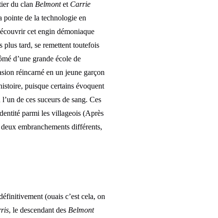
itier du clan
Belmont
et
Carrie
la pointe de la technologie en
 découvrir cet engin démoniaque
 plus tard, se remettent toutefois
lômé d’une grande école de
asion réincarné en un jeune garçon
histoire, puisque certains évoquent
 l’un de ces suceurs de sang. Ces
identité parmi les villageois (Après
it deux embranchements différents,
définitivement (ouais c’est cela, on
ris
, le descendant des
Belmont