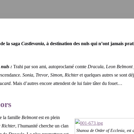
 de la saga
Castlevania
, à destination des nuls qui n’ont jamais prat
 nuls
:
Trahi par son ami, autoproclamé comte
Dracula
,
Leon Belmont
descendance.
Sonia
,
Trevor
,
Simon
,
Richter
et quelques autres se sont déj
ucard
. Mais d’autres encore attendent de lui faire tâter du fouet…
hors
e la famille
Belmont
est en plein
r
Richter
, l’humanité cherche un clan
Shanoa de Order of Ecclesia, est d