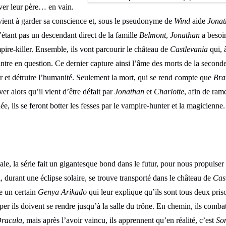
uver leur père… en vain.
ient à garder sa conscience et, sous le pseudonyme de
Wind
aide
Jonat
’étant pas un descendant direct de la famille
Belmont
,
Jonathan
a besoi
mpire-killer. Ensemble, ils vont parcourir le château de
Castlevania
qui, 
ntre en question. Ce dernier capture ainsi l’âme des morts de la second
ir et détruire l’humanité. Seulement la mort, qui se rend compte que
Bra
ever alors qu’il vient d’être défait par
Jonathan
et
Charlotte
, afin de ram
e, ils se feront botter les fesses par le vampire-hunter et la magicienne.
ale, la série fait un gigantesque bond dans le futur, pour nous propuls
i, durant une éclipse solaire, se trouve transporté dans le château de
Cas
re un certain
Genya Arikado
qui leur explique qu’ils sont tous deux priso
er ils doivent se rendre jusqu’à la salle du trône. En chemin, ils comba
racula
, mais après l’avoir vaincu, ils apprennent qu’en réalité, c’est
So