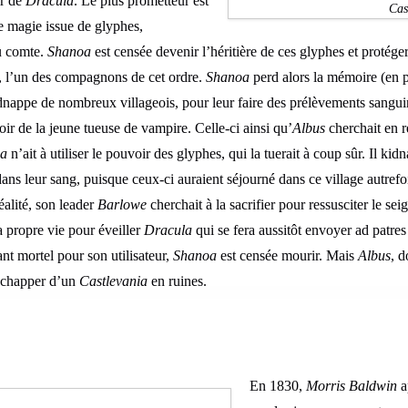
ir de
Dracula
. Le plus prometteur est
Cas
e magie issue de glyphes,
du comte.
Shanoa
est censée devenir l’héritière de ces glyphes et protég
, l’un des compagnons de cet ordre.
Shanoa
perd alors la mémoire (en p
nappe de nombreux villageois, pour leur faire des prélèvements sangu
oir de la jeune tueuse de vampire. Celle-ci ainsi qu’
Albus
cherchait en r
a
n’ait à utiliser le pouvoir des glyphes, qui la tuerait à coup sûr. Il kid
ans leur sang, puisque ceux-ci auraient séjourné dans ce village autrefo
alité, son leader
Barlowe
cherchait à la sacrifier pour ressusciter le sei
sa propre vie pour éveiller
Dracula
qui se fera aussitôt envoyer ad patre
nt mortel pour son utilisateur,
Shanoa
est censée mourir. Mais
Albus
, d
s’échapper d’un
Castlevania
en ruines.
En 1830,
Morris Baldwin
a