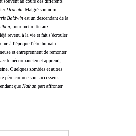
nt souvent au cours des différents
iter
Dracula
. Malgré son nom
ris Baldwin
est un descendant de la
athan
, pour mettre fin aux
éjà revenu à la vie et fait s’écrouler
omme à l’époque l’être humain
ineuse et entreprennent de remonter
ec le nécromancien et apprend,
leine. Quelques zombies et autres
opre père comme son successeur.
 pendant que
Nathan
part affronter