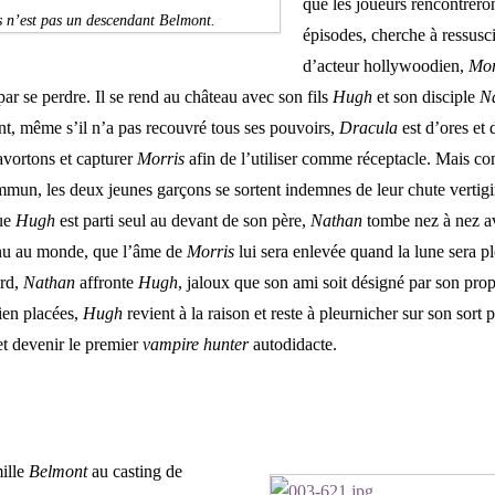
que les joueurs rencontrero
os n’est pas un descendant Belmont.
épisodes, cherche à ressusc
d’acteur hollywoodien,
Mor
 par se perdre. Il se rend au château avec son fils
Hugh
et son disciple
N
nt, même s’il n’a pas recouvré tous ses pouvoirs,
Dracula
est d’ores et d
avortons et capturer
Morris
afin de l’utiliser comme réceptacle. Mais c
mmun, les deux jeunes garçons se sortent indemnes de leur chute vertig
que
Hugh
est parti seul au devant de son père,
Nathan
tombe nez à nez av
venu au monde, que l’âme de
Morris
lui sera enlevée quand la lune sera p
ard,
Nathan
affronte
Hugh
, jaloux que son ami soit désigné par son pr
ien placées,
Hugh
revient à la raison et reste à pleurnicher sur son sort
et devenir le premier
vampire hunter
autodidacte.
mille
Belmont
au casting de