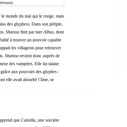
tlevania.
er le monde du mal qui le ronge, mais
lus des glyphes). Dans son périple,
ins.
Shanoa
finit par tuer
Albus
, dont
éalité à trouver un pouvoir capable
nappait les villageois pour retrouver
is.
Shanoa
revient donc auprès de
gneur des vampires. Elle lui tatane
s grâce aux pouvoirs des glyphes :
ont elle avait absorbé l’âme, se
pprend que
Camilla
, une sorcière