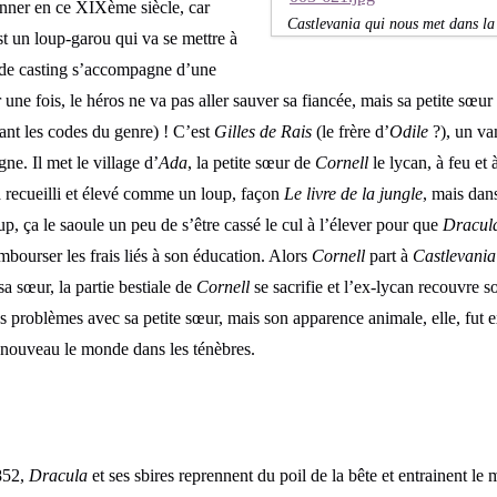
onner en ce XIXème siècle, car
Castlevania qui nous met dans la 
st un loup-garou qui va se mettre à
de casting s’accompagne d’une
r une fois, le héros ne va pas aller sauver sa fiancée, mais sa petite sœ
ant les codes du genre) ! C’est
Gilles de Rais
(le frère d’
Odile
?), un va
ne. Il met le village d’
Ada
, la petite sœur de
Cornell
le lycan, à feu et 
 recueilli et élevé comme un loup, façon
Le livre de la jungle
, mais dans
up, ça le saoule un peu de s’être cassé le cul à l’élever pour que
Dracul
rembourser les frais liés à son éducation. Alors
Cornell
part à
Castlevania
a sœur, la partie bestiale de
Cornell
se sacrifie et l’ex-lycan recouvre
des problèmes avec sa petite sœur, mais son apparence animale, elle, fut 
à nouveau le monde dans les ténèbres.
1852,
Dracula
et ses sbires reprennent du poil de la bête et entrainent le