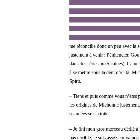
épisode. Un épisode riche en perte
schéma un peu lassant à la longue d
rencontre de nouveaux gens, quelques
totalement badass (à la mesure de l
qu’elle tient ses deux zombies en c
me réconcilie donc un peu avec la sé
justement à venir : Pénitencier, Gou
dans des séries américaines). Ca ne
à se mettre sous la dent d’ici là. M
Spirit.
– Tiens et puis comme vous n’êtes p
les origines de Michonne justement.
scannées sur la toile.
– Je fini mon gros morceau dédié à
pas terrible, je suis assez convain