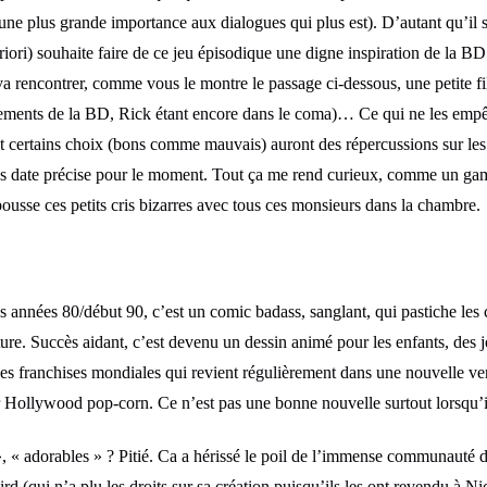
une plus grande importance aux dialogues qui plus est). D’autant qu’il s
riori) souhaite faire de ce jeu épisodique une digne inspiration de la 
a rencontrer, comme vous le montre le passage ci-dessous, une petite fi
nements de la BD, Rick étant encore dans le coma)… Ce qui ne les empê
et certains choix (bons comme mauvais) auront des répercussions sur l
ns date précise pour le moment. Tout ça me rend curieux, comme un gami
usse ces petits cris bizarres avec tous ces monsieurs dans la chambre.
es années 80/début 90, c’est un comic badass, sanglant, qui pastiche les 
ure. Succès aidant, c’est devenu un dessin animé pour les enfants, des j
s franchises mondiales qui revient régulièrement dans une nouvelle ve
Hollywood pop-corn. Ce n’est pas une bonne nouvelle surtout lorsqu’il 
 « adorables » ? Pitié. Ca a hérissé le poil de l’immense communauté de 
ird (qui n’a plu les droits sur sa création puisqu’ils les ont revendu à 