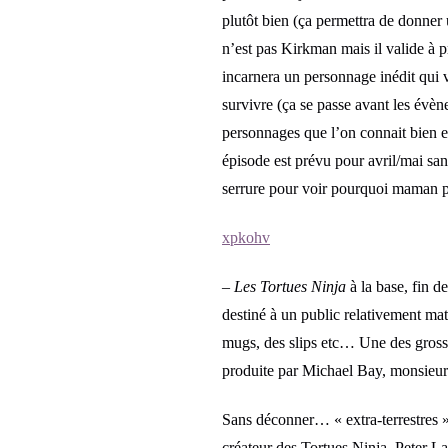
plutôt bien (ça permettra de donner 
n’est pas Kirkman mais il valide à p
incarnera un personnage inédit qui v
survivre (ça se passe avant les évè
personnages que l’on connait bien 
épisode est prévu pour avril/mai sa
serrure pour voir pourquoi maman po
xpkohv
–
Les Tortues Ninja
à la base, fin d
destiné à un public relativement mat
mugs, des slips etc… Une des grosse
produite par Michael Bay, monsieur 
Sans déconner… « extra-terrestres »,
créateur des Tortues Ninja, Peter La