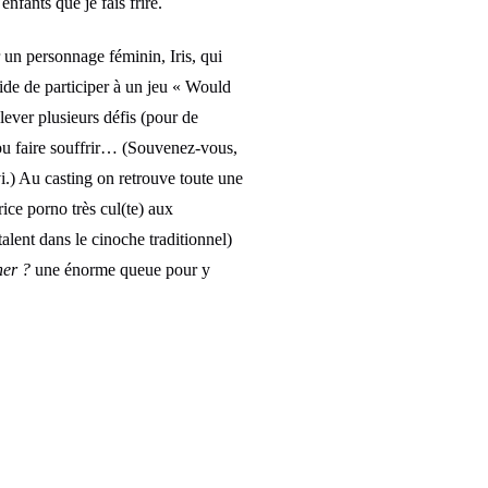
nfants que je fais frire.
ur un personnage féminin, Iris, qui
cide de participer à un jeu « Would
lever plusieurs défis (pour de
 ou faire souffrir… (Souvenez-vous,
i.) Au casting on retrouve toute une
rice porno très cul(te) aux
alent dans le cinoche traditionnel)
er ?
une énorme queue pour y