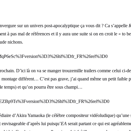
nvergure sur un univers post-apocalyptique ça vous dit ? Ca s’appelle
R
nt à pas mal de références et il y aura une suite si on en croit le « to 
lude nichons.
doteMqP6eSc%3Fversion%3D3%26hl%3Dfr_FR%26rel%3D0
rochain. D’ici là on va se manger trouzemille trailers comme celui ci-de
 montage différent… C’est pas grave, j’ai quand même un petit faible p
 le temps) et qu’on pourra être sous champi…
f3GqEZBp9Ts%3Fversion%3D3%26hl%3Dfr_FR%26rel%3D0
édiaire d’Akira Yamaoka (le célèbre compositeur vidéoludique) qu’une 
 envisageable d’après lui puisqu’
EA
serait partant ce qui est agréablem