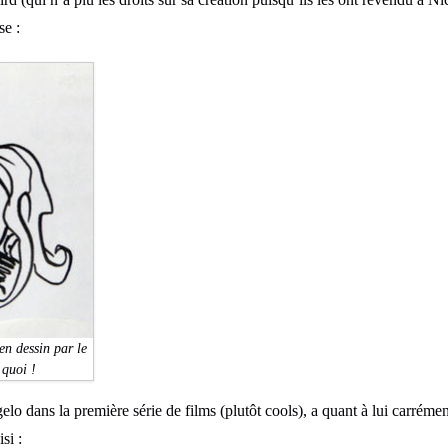
se :
en dessin par le
 quoi !
lo dans la première série de films (plutôt cools), a quant à lui carrémen
si :