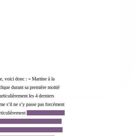
ie, voici donc : « Martine à la
ifique durant sa première moitié
articulièrement les 4 derniers
me s’il ne s’y passe pas forcément
rticulièrement
le meurtre de Shane
entre les deux hommes jusqu’à une
cul de là-bas dans le tout dernier