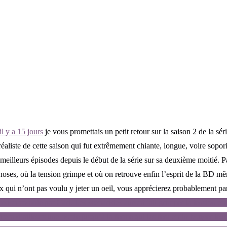
il y a 15 jours
je vous promettais un petit retour sur la saison 2 de la sér
réaliste de cette saison qui fut extrêmement chiante, longue, voire sopor
s meilleurs épisodes depuis le début de la série sur sa deuxième moitié. P
hoses, où la tension grimpe et où on retrouve enfin l’esprit de la BD mê
x qui n’ont pas voulu y jeter un oeil, vous apprécierez probablement pa
ersion zombie par Carl. Les scénaristes auront fait grimper la tension 
era d’ailleurs une horde jusqu’à la ferme qui les fera enfin bouger leur 