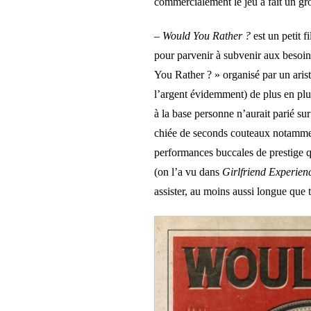
commercialement le jeu a fait un gros
–
Would You Rather ?
est un petit f
pour parvenir à subvenir aux besoins
You Rather ? » organisé par un arist
l’argent évidemment) de plus en plu
à la base personne n’aurait parié su
chiée de seconds couteaux notammen
performances buccales de prestige qu
(on l’a vu dans
Girlfriend Experien
assister, au moins aussi longue que 