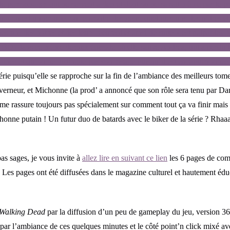
 de personnages qui ne servent à rien et dont on ne savait même pas le
u « on est un groupe, on rencontre des gens, quelques-uns des nôtres et 
-uns des nôtres et des leurs meurent et ainsi de suite » est palpable).
a BD) dans ce même dernier épisode où elle sauve Andrea, qui a perdu l
haînes et qu’on ne distingue pas son visage puisqu’il est encapuchonnée.
rie puisqu’elle se rapproche sur la fin de l’ambiance des meilleurs tome
verneur, et Michonne (la prod’ a annoncé que son rôle sera tenu par Dan
 me rassure toujours pas spécialement sur comment tout ça va finir mais
ichonne putain ! Un futur duo de batards avec le biker de la série ? Rh
as sages, je vous invite à
allez lire en suivant ce lien
les 6 pages de com
 Les pages ont été diffusées dans le magazine culturel et hautement édu
Walking Dead
par la diffusion d’un peu de gameplay du jeu, version 3
cu par l’ambiance de ces quelques minutes et le côté point’n click mixé