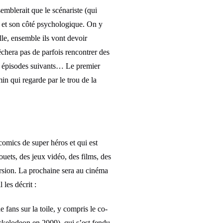
emblerait que le scénariste (qui
BD et son côté psychologique. On y
lle, ensemble ils vont devoir
chera pas de parfois rencontrer des
es épisodes suivants… Le premier
n qui regarde par le trou de la
comics de super héros et qui est
ouets, des jeux vidéo, des films, des
rsion. La prochaine sera au cinéma
les décrit :
fans sur la toile, y compris le co-
Nickelodeon en 2009), qui s’est fendu