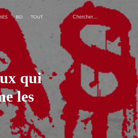
IES
BD
TOUT
eux qui
e les