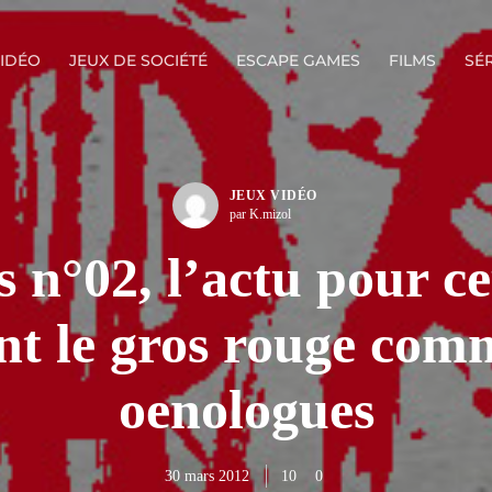
VIDÉO
JEUX DE SOCIÉTÉ
ESCAPE GAMES
FILMS
SÉR
JEUX VIDÉO
par K.mizol
 n°02, l’actu pour c
nt le gros rouge comm
oenologues
30 mars 2012
10
0