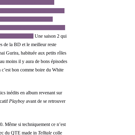
 prénom (comme dans la BD le
des leurs meurent, on se casse, on
 Michonne fait une apparition
e groupe, d’un coup de sabre alors
 La grosse classe.
Une saison 2 qui
s de la BD et le meilleur reste
ai Gurira, habituée aux petits rôles
 au moins il y aura de bons épisodes
aaa c’est bon comme boire du White
ics inédits en album revenant sur
catif
Playboy
avant de se retrouver
60. Même si techniquement ce n’est
 avec du QTE made in
Telltale
colle