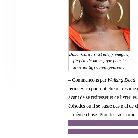
Danai Gurira c’est elle, j’imagine,
j’espère du moins, que pour la
série ses tiffs auront poussés…
– Commençons par
Walking Dead
,
ferme », ça pourrait être un résumé 
avant de se redresser et de livrer le
épisodes où il se passe pas mal de c
la même chose. Pour les fans curieu
par Rick et le remeurtre de Shane v
scène mémorable. Une scène qui attir