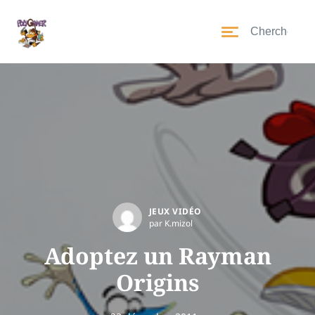
JEUX VIDÉO
par K.mizol
Adoptez un Rayman
Origins