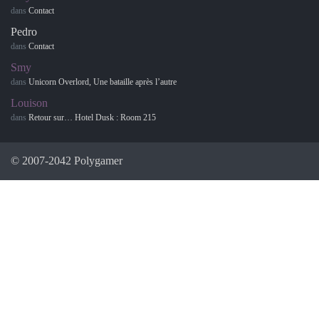
dans
Contact
Pedro
dans
Contact
Smy
dans
Unicorn Overlord, Une bataille après l’autre
Louison
dans
Retour sur… Hotel Dusk : Room 215
© 2007-2042 Polygamer