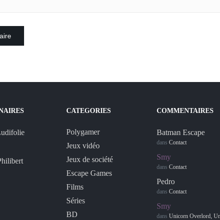
NAIRES
CATEGORIES
COMMENTAIRES
Polygamer
Batman Escape
dans
Contact
Jeux vidéo
Smy
Jeux de société
dans
Contact
Escape Games
Pedro
Films
dans
Contact
Séries
Smy
BD
dans
Unicorn Overlord, Une 