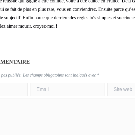
e réussite qui gagne à être connue, voire à être éditée en France. Déjà ca
se fait de plus en plus rare, vous en conviendrez. Ensuite parce qu’es
 subjectif. Enfin parce que derrière des règles très simples et succincte
lez aimer mourir, croyez-moi !
MMENTAIRE
 pas publiée.
Les champs obligatoires sont indiqués avec
*