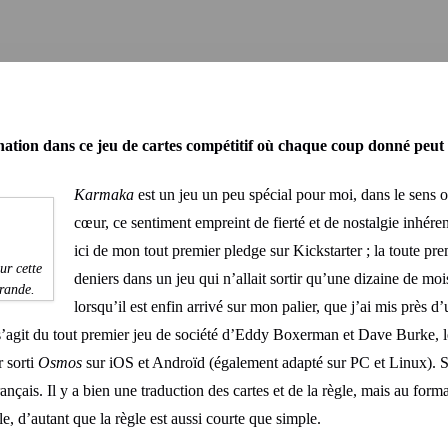
nation dans ce jeu de cartes compétitif où chaque coup donné peut 
Karmaka
est un jeu un peu spécial pour moi, dans le sens 
cœur, ce sentiment empreint de fierté et de nostalgie inhéren
ici de mon tout premier pledge sur Kickstarter ; la toute pre
ur cette
deniers dans un jeu qui n’allait sortir qu’une dizaine de mois
grande.
lorsqu’il est enfin arrivé sur mon palier, que j’ai mis près d
il s’agit du tout premier jeu de société d’Eddy Boxerman et Dave Burke
 sorti
Osmos
sur iOS et Androïd (également adapté sur PC et Linux). S
français. Il y a bien une traduction des cartes et de la règle, mais au fo
e, d’autant que la règle est aussi courte que simple.