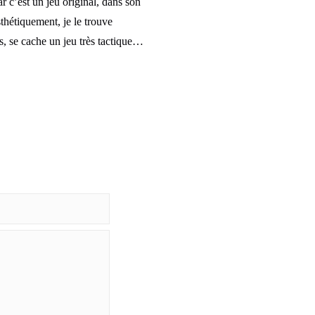
r c’est un jeu original, dans son
thétiquement, je le trouve
s, se cache un jeu très tactique…