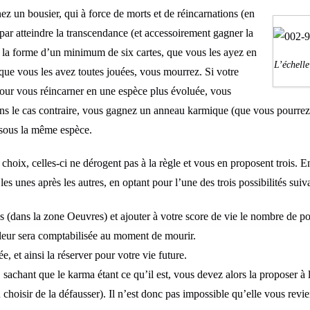
z un bousier, qui à force de morts et de réincarnations (en
 par atteindre la transcendance (et accessoirement gagner la
us la forme d’un minimum de six cartes, que vous les ayez en
L’échelle
que vous les avez toutes jouées, vous mourrez. Si votre
pour vous réincarner en une espèce plus évoluée, vous
s le cas contraire, vous gagnez un anneau karmique (que vous pourrez u
 sous la même espèce.
hoix, celles-ci ne dérogent pas à la règle et vous en proposent trois. En 
les unes après les autres, en optant pour l’une des trois possibilités suiv
 (dans la zone Oeuvres) et ajouter à votre score de vie le nombre de poin
eur sera comptabilisée au moment de mourir.
, et ainsi la réserver pour votre vie future.
 sachant que le karma étant ce qu’il est, vous devez alors la proposer à 
u choisir de la défausser). Il n’est donc pas impossible qu’elle vous revie