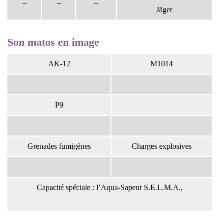
–
–
–
Jäger
Son matos en image
AK-12
M1014
P9
Grenades fumigènes
Charges explosives
Capacité spéciale : l’Aqua-Sapeur S.E.L.M.A.,