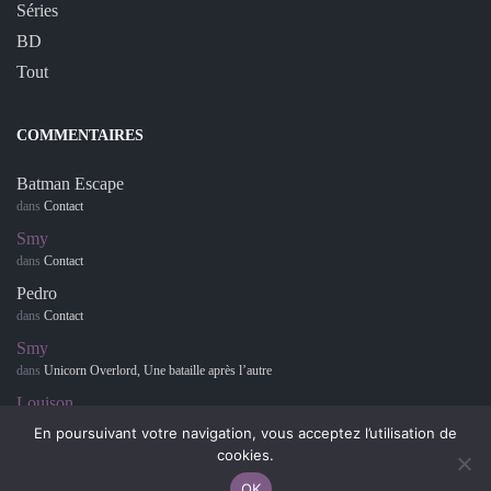
Séries
BD
Tout
COMMENTAIRES
Batman Escape
dans
Contact
Smy
dans
Contact
Pedro
dans
Contact
Smy
dans
Unicorn Overlord, Une bataille après l’autre
Louison
dans
Retour sur… Hotel Dusk : Room 215
En poursuivant votre navigation, vous acceptez l’utilisation de
cookies.
OK