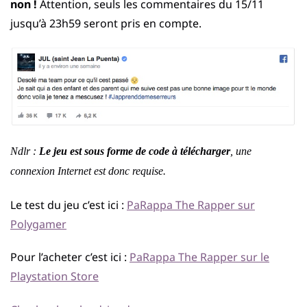
non !
Attention, seuls les commentaires du 15/11
jusqu’à 23h59 seront pris en compte.
Ndlr :
Le jeu est sous forme de code à télécharger
, une
connexion Internet est donc requise.
Le test du jeu c’est ici :
PaRappa The Rapper sur
Polygamer
Pour l’acheter c’est ici :
PaRappa The Rapper sur le
Playstation Store