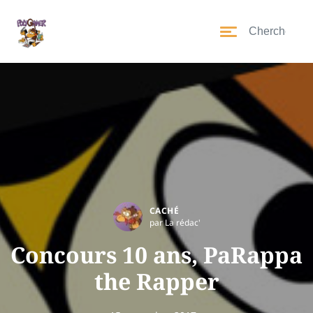
CACHÉ
par La rédac'
Concours 10 ans, PaRappa
the Rapper