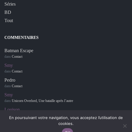
Séries
BD
Tout
COMMENTAIRES
Batman Escape
dans
Contact
Smy
dans
Contact
Pedro
dans
Contact
Smy
dans
Unicorn Overlord, Une bataille après l’autre
Louison
dans
Retour sur… Hotel Dusk : Room 215
En poursuivant votre navigation, vous acceptez l’utilisation de
cookies.