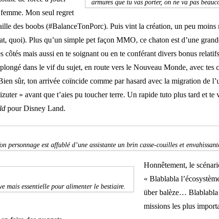
armures que tu vas porter, on ne va pas beauco
e femme. Mon seul regret
 taille des boobs (#BalanceTonPorc). Puis vint la création, un peu moins
t, quoi). Plus qu’un simple pet façon MMO, ce chaton est d’une grande
tes côtés mais aussi en te soignant ou en te conférant divers bonus relati
là plongé dans le vif du sujet, en route vers le Nouveau Monde, avec tes 
ien sûr, ton arrivée coïncide comme par hasard avec la migration de l’
zuter » avant que t’aies pu toucher terre. Un rapide tuto plus tard et te v
ld
pour Disney Land.
on personnage est affublé d’une assistante un brin casse-couilles et envahissant
Honnêtement, le scénario 
« Blablabla l’écosystè
e mais essentielle pour alimenter le bestiaire.
über balèze… Blablabla 
missions les plus import