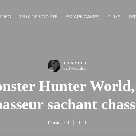
VIDÉO
JEUX DE SOCIÉTÉ
ESCAPE GAMES
FILMS
SÉR
JEUX VIDÉO
par Fylodindon
nster Hunter World,
hasseur sachant chass
14 mai 2018
3
0