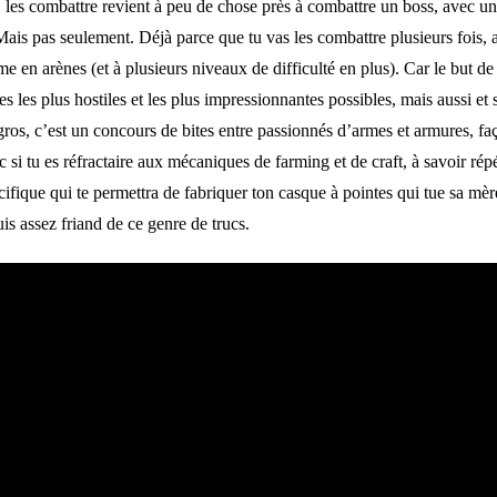
 les combattre revient à peu de chose près à combattre un boss, avec une
 Mais pas seulement. Déjà parce que tu vas les combattre plusieurs fois, 
e en arènes (et à plusieurs niveaux de difficulté en plus). Car le but d
es les plus hostiles et les plus impressionnantes possibles, mais aussi et 
 gros, c’est un concours de bites entre passionnés d’armes et armures, 
si tu es réfractaire aux mécaniques de farming et de craft, à savoir ré
ifique qui te permettra de fabriquer ton casque à pointes qui tue sa mèr
is assez friand de ce genre de trucs.