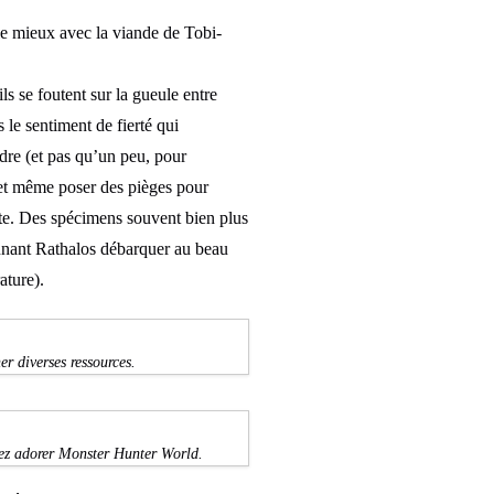
a le mieux avec la viande de Tobi-
s se foutent sur la gueule entre
s le sentiment de fierté qui
rdre (et pas qu’un peu, pour
t et même poser des pièges pour
 fête. Des spécimens souvent bien plus
onnant Rathalos débarquer au beau
ature).
r diverses ressources.
lez adorer Monster Hunter World.