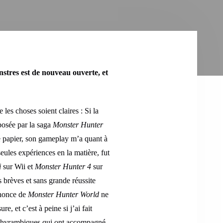
nstres est de nouveau ouverte, et
es choses soient claires : Si la
posée par la saga
Monster Hunter
le papier, son gameplay m’a quant à
seules expériences en la matière, fut
i
sur Wii et
Monster Hunter 4
sur
s brèves et sans grande réussite
nnonce de
Monster Hunter World
ne
e, et c’est à peine si j’ai fait
dithyrambiques qui ont accompagné