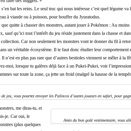
en faire des nuggets. »
n s’en bat les reins. Le seul truc qui nous intéresse c’est quel légume v
uteau à viande ou à poisson, pour bouffer du Jyuratodus.
 que quitte à chasser des monstres, autant jouer à Pokémon : Au moins il
x, sauf qu’ici tout l’intérêt du jeu réside justement dans la chasse et dan
collection. Car non seulement les monstres vont te donner du fil à reto
 dans un véritable écosystème. Il te faut donc étudier leur comportemen
e). Il n’est en plus pas rare que d’autres bestioles viennent se mêler à la
oyez-moi, lorsque tu galères déjà face à un Pukei-Pukei, voir l’impressi
flammes sur toute la zone, ça jette un froid (malgré la hausse de la tempér
 de jeu, vous pourrez envoyer les Palincos d’autres joueurs en safari, pour gagne
onstres, me diras-tu, et
is-je. Car oui, le
Amis du bon goût vestimentaire, vous al
monstres (plus quelques