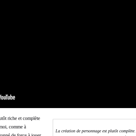
tôt riche et complète
r moi, comme à
La création de personnage est plutôt complète.
onné de force à jouer