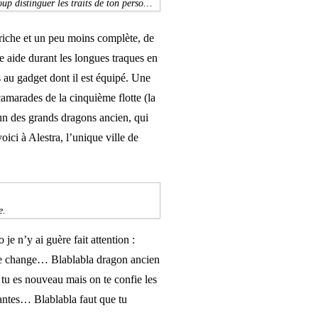
up distinguer les traits de ton perso…
 riche et un peu moins complète, de
 aide durant les longues traques en
fs au gadget dont il est équipé. Une
camarades de la cinquième flotte (la
un des grands dragons ancien, qui
oici à Alestra, l’unique ville de
e.
je n’y ai guère fait attention :
me change… Blablabla dragon ancien
tu es nouveau mais on te confie les
antes… Blablabla faut que tu