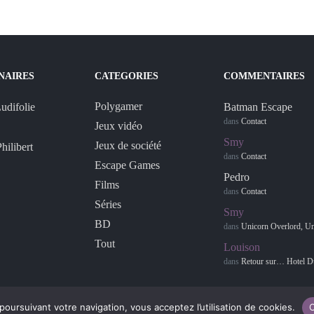
NAIRES
CATEGORIES
COMMENTAIRES
Polygamer
Batman Escape
dans
Contact
Jeux vidéo
Smy
Jeux de société
dans
Contact
Escape Games
Pedro
Films
dans
Contact
Séries
Smy
BD
dans
Unicorn Overlord, Une 
Tout
Louison
dans
Retour sur… Hotel D
poursuivant votre navigation, vous acceptez l’utilisation de cookies.