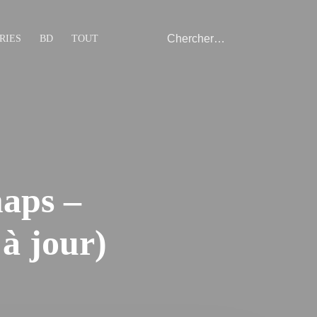
RIES
BD
TOUT
maps –
 à jour)