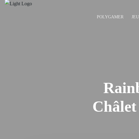
POLYGAMER
JE
Rainb
Châlet 