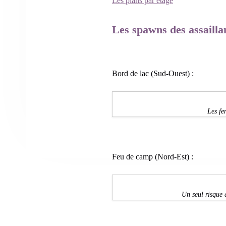
Les plans par étage
Les spawns des assaillan
Bord de lac (Sud-Ouest) :
Les fe
Feu de camp (Nord-Est) :
Un seul risque 