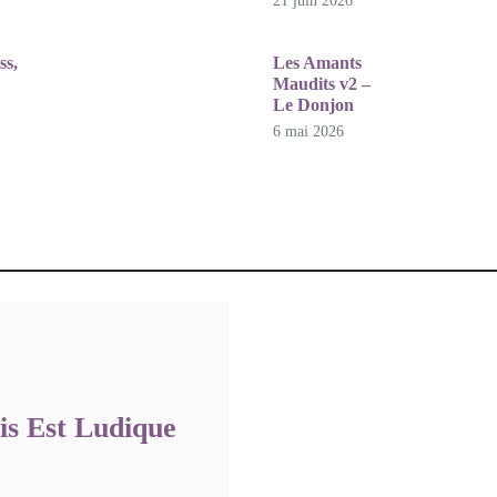
21 juin 2026
26
ss,
Les Amants
Maudits v2 –
Le Donjon
6 mai 2026
26
is Est Ludique