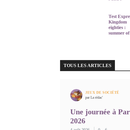
26 juillet 20
Test Expre
Kingdom
eighties :
summer of
greed
13 juillet 20
TOUS LES ARTICLES
JEUX DE SOCIÉTÉ
par La rédac'
Une journée à Par
2026
4 août 2026
0
6