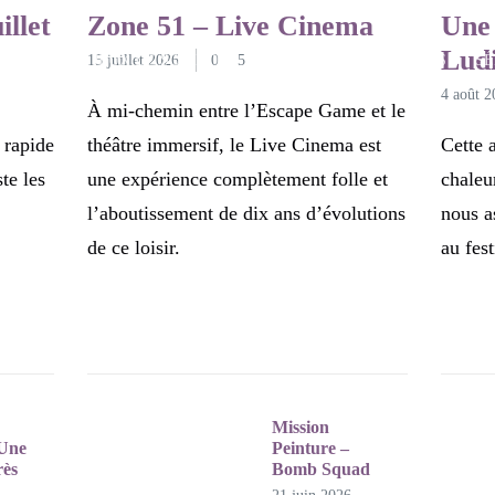
ESCAPE GAMES
JEU
illet
Zone 51 – Live Cinema
Une 
Lud
UX VIDÉO
15 juillet 2026
JEUX DE SOCIÉTÉ
0
5
ESCAPE GAMES
FILMS
SÉ
4 août 2
À mi-chemin entre l’Escape Game et le
 rapide
théâtre immersif, le Live Cinema est
Cette 
te les
une expérience complètement folle et
chaleu
l’aboutissement de dix ans d’évolutions
nous a
de ce loisir.
au fes
Mission
 Une
Peinture –
rès
Bomb Squad