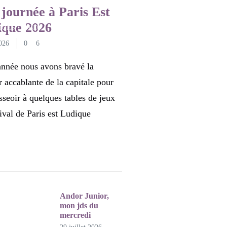
X DE SOCIÉTÉ
journée à Paris Est
ique 2026
RIES
BD
TOUT
026
0
6
année nous avons bravé la
r accablante de la capitale pour
sseoir à quelques tables de jeux
tival de Paris est Ludique
Andor Junior,
mon jds du
mercredi