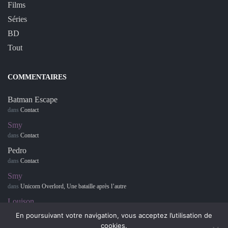
Films
Séries
BD
Tout
COMMENTAIRES
Batman Escape
dans
Contact
Smy
dans
Contact
Pedro
dans
Contact
Smy
dans
Unicorn Overlord, Une bataille après l’autre
Louison
dans
Retour sur… Hotel Dusk : Room 215
En poursuivant votre navigation, vous acceptez l’utilisation de
cookies.