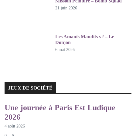
Mission Peinture – Bomb Squad
21 juin 2026
Les Amants Maudits v2 – Le
Donjon
6 mai 2026
JEUX DE SOCIÉTÉ
JEUX DE SOCIÉTÉ
Une journée à Paris Est Ludique
2026
4 août 2026
0
6