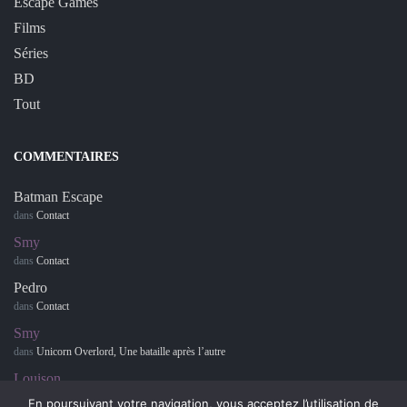
Escape Games
Films
Séries
BD
Tout
COMMENTAIRES
Batman Escape
dans
Contact
Smy
dans
Contact
Pedro
dans
Contact
Smy
dans
Unicorn Overlord, Une bataille après l’autre
Louison
dans
Retour sur… Hotel Dusk : Room 215
En poursuivant votre navigation, vous acceptez l’utilisation de