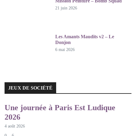
Mission Peinture – Bomb Squad
21 juin 2026
Les Amants Maudits v2 – Le
Donjon
6 mai 2026
JEUX DE SOCIÉTÉ
JEUX DE SOCIÉTÉ
Une journée à Paris Est Ludique
2026
4 août 2026
0
6