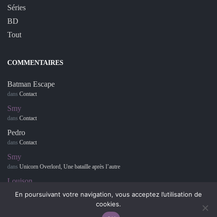
Séries
BD
Tout
COMMENTAIRES
Batman Escape
dans
Contact
Smy
dans
Contact
Pedro
dans
Contact
Smy
dans
Unicorn Overlord, Une bataille après l’autre
Louison
dans
Retour sur… Hotel Dusk : Room 215
En poursuivant votre navigation, vous acceptez l’utilisation de
cookies.